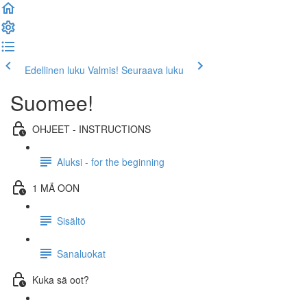
Edellinen luku
Valmis! Seuraava luku
Suomee!
OHJEET - INSTRUCTIONS
Aluksi - for the beginning
1 MÄ OON
Sisältö
Sanaluokat
Kuka sä oot?