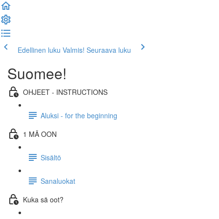
Edellinen luku
Valmis! Seuraava luku
Suomee!
OHJEET - INSTRUCTIONS
Aluksi - for the beginning
1 MÄ OON
Sisältö
Sanaluokat
Kuka sä oot?