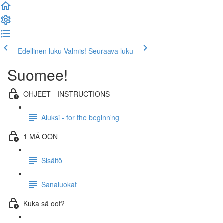
Edellinen luku
Valmis! Seuraava luku
Suomee!
OHJEET - INSTRUCTIONS
Aluksi - for the beginning
1 MÄ OON
Sisältö
Sanaluokat
Kuka sä oot?