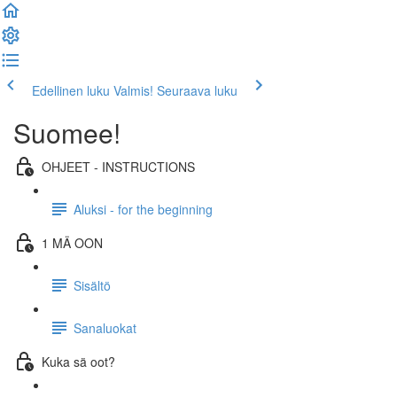
Edellinen luku
Valmis! Seuraava luku
Suomee!
OHJEET - INSTRUCTIONS
Aluksi - for the beginning
1 MÄ OON
Sisältö
Sanaluokat
Kuka sä oot?