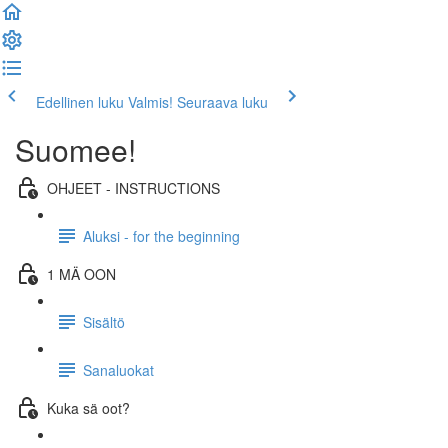
Edellinen luku
Valmis! Seuraava luku
Suomee!
OHJEET - INSTRUCTIONS
Aluksi - for the beginning
1 MÄ OON
Sisältö
Sanaluokat
Kuka sä oot?