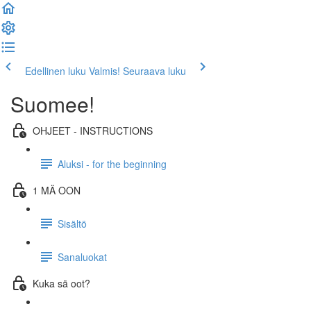
Edellinen luku
Valmis! Seuraava luku
Suomee!
OHJEET - INSTRUCTIONS
Aluksi - for the beginning
1 MÄ OON
Sisältö
Sanaluokat
Kuka sä oot?