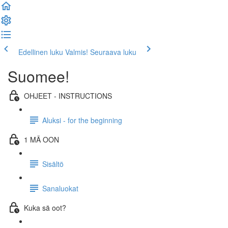
Edellinen luku
Valmis! Seuraava luku
Suomee!
OHJEET - INSTRUCTIONS
Aluksi - for the beginning
1 MÄ OON
Sisältö
Sanaluokat
Kuka sä oot?