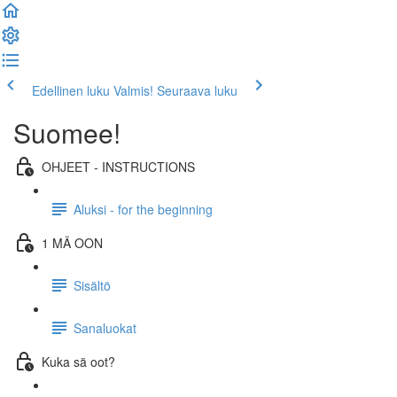
Edellinen luku
Valmis! Seuraava luku
Suomee!
OHJEET - INSTRUCTIONS
Aluksi - for the beginning
1 MÄ OON
Sisältö
Sanaluokat
Kuka sä oot?