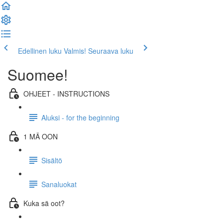
Edellinen luku
Valmis! Seuraava luku
Suomee!
OHJEET - INSTRUCTIONS
Aluksi - for the beginning
1 MÄ OON
Sisältö
Sanaluokat
Kuka sä oot?