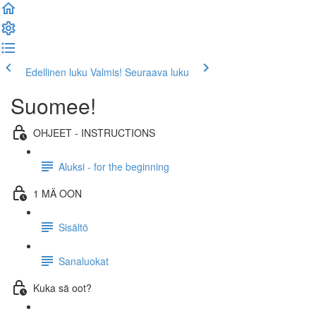
Edellinen luku
Valmis! Seuraava luku
Suomee!
OHJEET - INSTRUCTIONS
Aluksi - for the beginning
1 MÄ OON
Sisältö
Sanaluokat
Kuka sä oot?