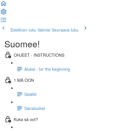
Edellinen luku
Valmis! Seuraava luku
Suomee!
OHJEET - INSTRUCTIONS
Aluksi - for the beginning
1 MÄ OON
Sisältö
Sanaluokat
Kuka sä oot?